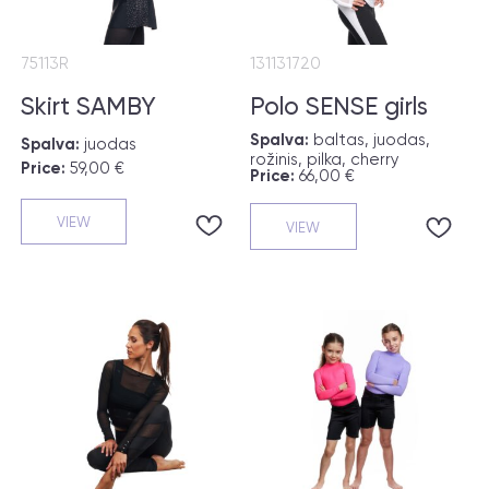
75113R
131131720
Skirt SAMBY
Polo SENSE girls
Spalva:
baltas, juodas,
Spalva:
juodas
rožinis, pilka, cherry
Price:
59,00 €
Price:
66,00 €
VIEW
VIEW