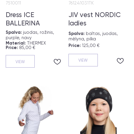
7510011
761241031TK
Dress ICE
JIV vest NORDIC
BALLERINA
ladies
Spalva:
juodas, rožinis,
Spalva:
baltas, juodas,
purple, navy
mėlyna, pilka
Material:
THERMEX
Price:
125,00 €
Price:
85,00 €
VIEW
VIEW