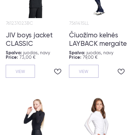
761231023BC
756141SLL
JIV boys jacket
Čiuožimo kelnės
CLASSIC
LAYBACK mergaite
Spalva:
juodas, navy
Spalva:
juodas, navy
Price:
73,00 €
Price:
79,00 €
VIEW
VIEW