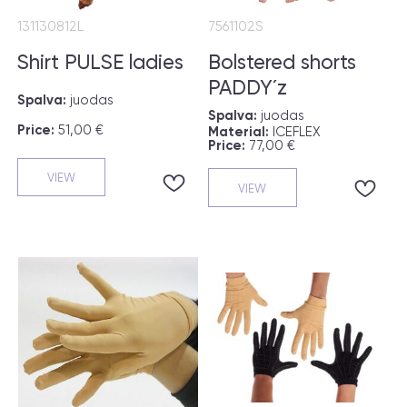
131130812L
7561102S
Shirt PULSE ladies
Bolstered shorts
PADDY´z
Spalva:
juodas
Spalva:
juodas
Price:
51,00 €
Material:
ICEFLEX
Price:
77,00 €
VIEW
VIEW