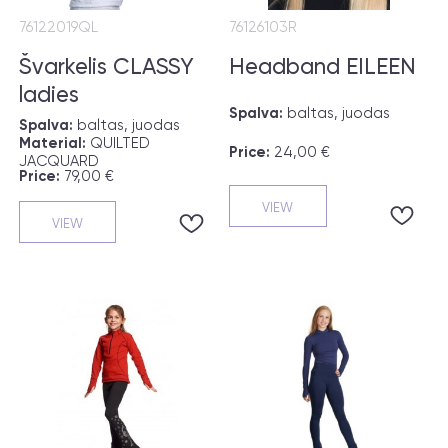
76122019QL
76126103R
Švarkelis CLASSY
Headband EILEEN
ladies
Spalva:
baltas, juodas
Spalva:
baltas, juodas
Material:
QUILTED
Price:
24,00 €
JACQUARD
Price:
79,00 €
VIEW
VIEW