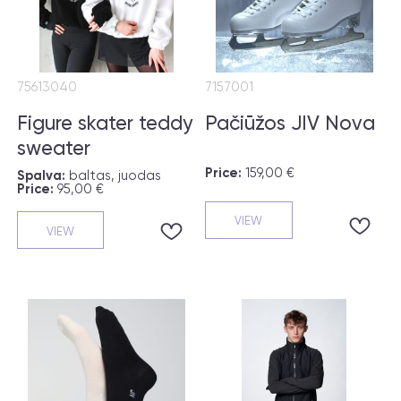
75613040
7157001
Figure skater teddy
Pačiūžos JIV Nova
sweater
Price:
159,00 €
Spalva:
baltas, juodas
Price:
95,00 €
VIEW
VIEW