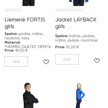
761241021
4744236010230
Liemenė FORTIS
Jacket LAYBACK
girls
girls
Spalva:
juodas, rožinis,
Spalva:
baltas, juodas,
raudona, navy
rožinis, purple, royal blue
Material:
THERMEX/QUILTED TAFFETA
Price:
92,00 €
Price:
96,00 €
VIEW
VIEW