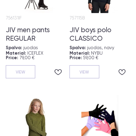
756131IF
757115B
JIV men pants
JIV boys polo
REGULAR
CLASSICO
Spalva:
juodas
Spalva:
juodas, navy
Material:
ICEFLEX
Material:
NYBU
Price:
79,00 €
Price:
59,00 €
VIEW
VIEW