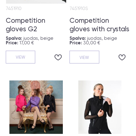
7451910
7451910S
Competition
Competition
gloves G2
gloves with crystals
G2R
Spalva:
juodas, beige
Spalva:
juodas, beige
Price:
17,00 €
Price:
30,00 €
VIEW
VIEW