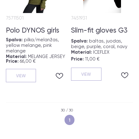
75711501
7451931
Polo DYNOS girls
Slim-fit gloves G3
Spalva:
pilka/melanžas,
Spalva:
baltas, juodas,
yellow melange, pink
beige, purple, coral, navy
melange
Material:
ICEFLEX
Material:
MELANGE JERSEY
Price:
11,00 €
Price:
66,00 €
VIEW
VIEW
30 / 30
1