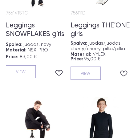
756141STC
756111D
Leggings
Leggings THE´ONE
SNOWFLAKES girls
girls
Spalva:
juodas/juodas,
Spalva:
juodas, navy
cherry/cherry, pilka/pilka
Material:
NSX-PRO
Material:
NYLEX
Price:
83,00 €
Price:
95,00 €
VIEW
VIEW