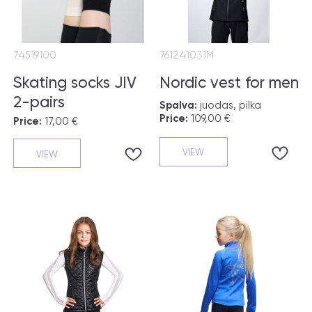
74519100
761241031M
Skating socks JIV
Nordic vest for men
2-pairs
Spalva:
juodas, pilka
Price:
109,00 €
Price:
17,00 €
VIEW
VIEW