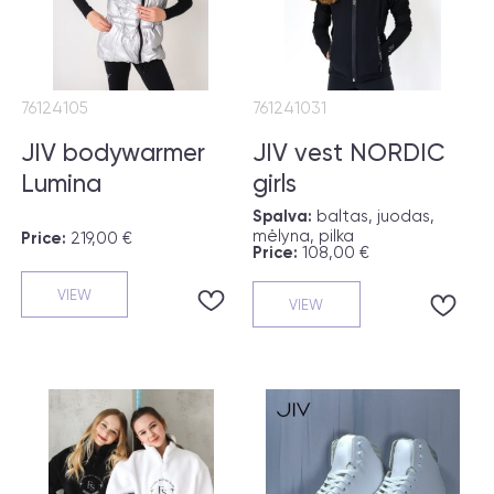
76124105
761241031
JIV bodywarmer
JIV vest NORDIC
Lumina
girls
Spalva:
baltas, juodas,
mėlyna, pilka
Price:
219,00 €
Price:
108,00 €
VIEW
VIEW